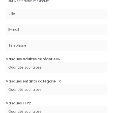
0 sur 5 caractères maximum.
*
s
e
V
*
i
l
E
l
-
e
m
*
T
a
é
i
l
l
Masques adultes catégorie IIR
é
*
p
h
o
Masques enfants catégorie IIR
n
e
*
Masques FFP2